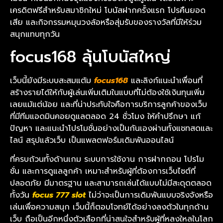
เครดิตฟรีสำหรับสมาชิกใหม่ โบนัสฝากครั้งแรก โปรคืนยอด
เสีย และกิจกรรมหมุนวงล้อหรือสุ่มรับของรางวัลที่มีให้ร่วม
สนุกแทบทุกวัน
focus168 ลุ้นโบนัสใหญ่
เว็บนี้ยังมีระบบสะสมแต้ม
focus168
และลิงก์แนะนำเพื่อนที่
สร้างรายได้ให้กับผู้เล่นเพิ่มเติมในแบบที่ไม่ต้องใช้เงินทุนเพิ่ม
เลยแม้แต่น้อย และที่น่าประทับใจคือการบริการลูกค้าของเว็บ
ที่มีทีมแอดมินคอยดูแลตลอด 24 ชั่วโมง ให้คำปรึกษา แก้
ปัญหา และแนะนำโปรโมชั่นอย่างเป็นกันเองผ่านทั้งแชทสดและ
ไลน์ สรุปแล้วเว็บ เป็นแพลตฟอร์มเดิมพันออนไลน์
ที่ครบถ้วนทั้งด้านเกม ระบบการใช้งาน การฝากถอน โปรโม
ชั่น และการดูแลลูกค้า เหมาะสำหรับผู้ที่ต้องการเว็บไซต์ที่
ปลอดภัย มีมาตรฐาน และสามารถเล่นได้แบบไม่มีสะดุดตลอด
ทั้งวัน
focus 777 slot
ไม่ว่าจะเป็นการเดิมพันแบบจริงจังหรือ
เล่นเพื่อความสนุก เว็บนี้ก็ตอบโจทย์ได้อย่างลงตัวในทุกด้าน
เว็บ ถือเป็นอีกหนึ่งตัวเลือกที่น่าสนใจสำหรับผู้ที่หลงใหลในโลก