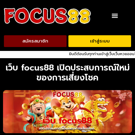
สมัครสมาชิก
เข้าสู่ระบบ
ยินดีต้อนรับทุกท่านเข้าสู่เว็บเว็บหวยออนไลน์ท
เว็บ focus88 เปิดประสบการณ์ใหม่
ของการเสี่ยงโชค